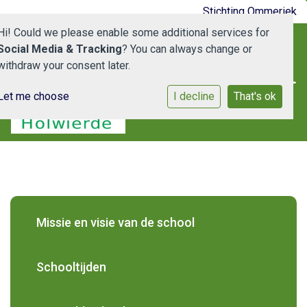
Stichting Ommeriek
Hi! Could we please enable some additional services for
Social Media & Tracking
? You can always change or
withdraw your consent later.
Let me choose
I decline
That's ok
Home
De School
Medewerkers
Schooldocumenten
Missie en visie van de school
Ouderportaal
Schooltijden