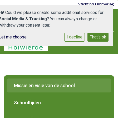
Stichting Ommeriek
Hi! Could we please enable some additional services for
Social Media & Tracking
? You can always change or
withdraw your consent later.
Let me choose
I decline
That's ok
Home
De School
Medewerkers
Schooldocumenten
Missie en visie van de school
Ouderportaal
Schooltijden