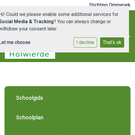
Stichting Ommeriek
Hi! Could we please enable some additional services for
Social Media & Tracking
? You can always change or
withdraw your consent later.
Let me choose
I decline
That's ok
Home
De School
Medewerkers
Schooldocumenten
Schoolgids
Ouderportaal
Schoolplan